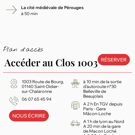
La cité médiévale de Pérouges
à 50 min
Plan d'accès
Accéder au Clos 1003
RÉSERVER
1003 Route de Bourg,
à 10 min de la sortie
01140 Saint-Didier-
d’autoroute n°30
sur-Chalaronne
Belleville de
Beaujolais
06 07 65 45 94
A 2 h En TGV depuis
Paris - Gare
Mâcon-Loche
NOUS ÉCRIRE
A 1 h de lyon au Nord
A 20 min de la gare
de Macon Loché